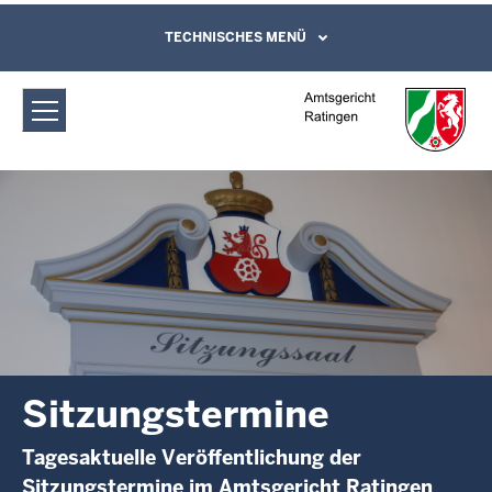
Direkt zum Inhalt
Amtsgericht Ratingen: Sitzungstermine
TECHNISCHES MENÜ
Leichte Sprache, Gebärdensprachenvideo
und Kontaktformular
Sitzungstermine
Tagesaktuelle Veröffentlichung der
Sitzungstermine im Amtsgericht Ratingen