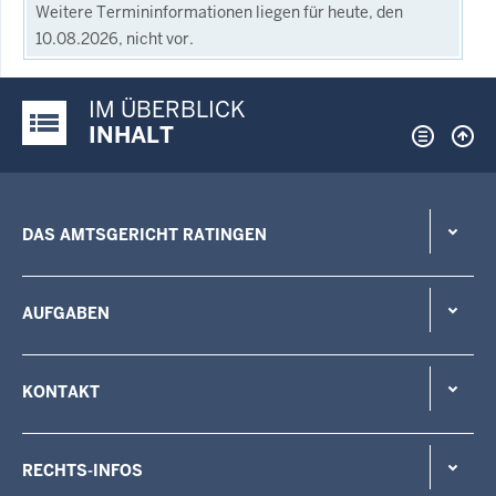
Weitere Termininformationen liegen für heute, den
10.08.2026, nicht vor.
IM ÜBERBLICK
Justiz-Portal im Überblick:
INHALT
DAS AMTSGERICHT RATINGEN
AUFGABEN
KONTAKT
RECHTS-INFOS