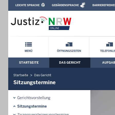
Direkt zum Inhalt
LEICHTE SPRACHE
GEBÄRDENSPRACHE
BARRIEREFREIHE
Leichte Sprache, Gebärdensprachenvideo u
Amtsgericht Ratingen: Sitzungstermine
Schnellnavigation mit Volltext-Suche
MENÜ
ÖFFNUNGSZEITEN
TELEFONLI
STARTSEITE
DAS GERICHT
AUFGA
Hauptmenü: Hauptnavigation
Startseite
Das Gericht
Sitzungstermine
Gerichtsvorstellung
Sitzungstermine
Zwangsversteigerungs­termine