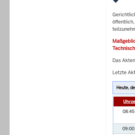
Gerichtli
öffentlich
teilzuneh
Maßgeblic
Technisch
Das Akten
Letzte Akt
Uhrze
08:4
09:0