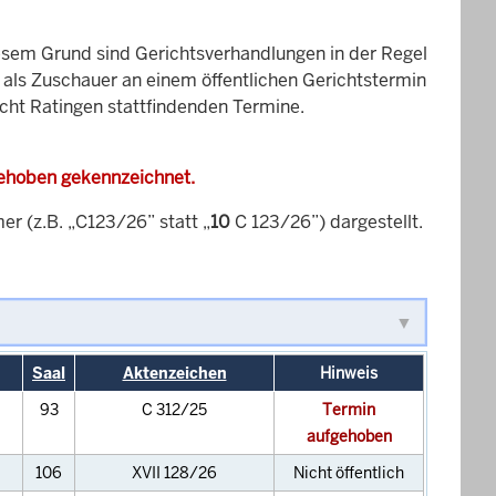
esem Grund sind Gerichtsverhandlungen in der Regel
it als Zuschauer an einem öffentlichen Gerichtstermin
icht Ratingen stattfindenden Termine.
gehoben gekennzeichnet.
 (z.B. „C123/26” statt „
10
C 123/26”) dargestellt.
Saal
Aktenzeichen
Hinweis
93
C 312/25
Termin
aufgehoben
106
XVII 128/26
Nicht öffentlich