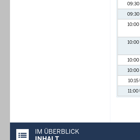
09:3
09:3
10:00
10:00
10:00
10:00
10:15
11:00
IM ÜBERBLICK
Justiz-Portal im Überblick:
INHALT