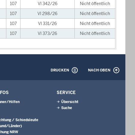
107
VI 342/26
Nicht öffentlich
107
VI 298/26
Nicht öffentlich
107
VI 331/26
Nicht öffentlich
107
VI 373/26
Nicht öffentlich
DRUCKEN
NACH OBEN
NFOS
SERVICE
ner/Hilfen
Übersicht
Suche
ichtung / Schiedsleute
Bund/Länder)
chung NRW