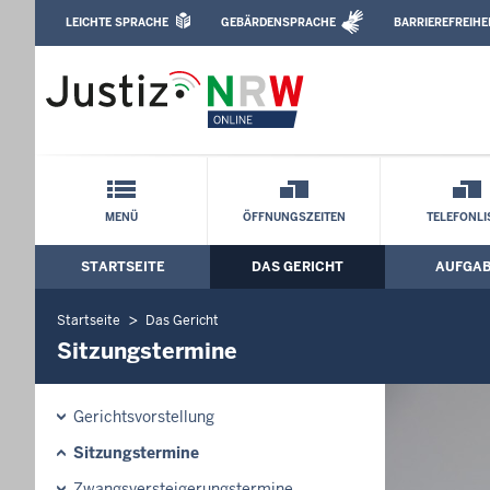
Direkt zum Inhalt
LEICHTE SPRACHE
GEBÄRDENSPRACHE
BARRIEREFREIHE
Leichte Sprache, Gebärdensprachenvideo u
Amtsgericht Ratingen: Sitzungstermine
Schnellnavigation mit Volltext-Suche
MENÜ
ÖFFNUNGSZEITEN
TELEFONLI
STARTSEITE
DAS GERICHT
AUFGA
Hauptmenü: Hauptnavigation
Startseite
Das Gericht
Sitzungstermine
Gerichtsvorstellung
Sitzungstermine
Zwangsversteigerungs­termine