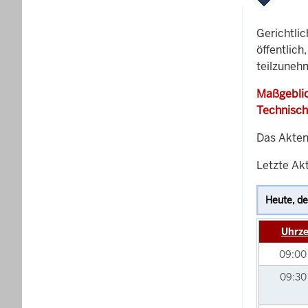
Gerichtli
öffentlich
teilzuneh
Maßgeblic
Technisch
Das Akten
Letzte Akt
Uhrze
09:0
09:3