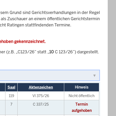
esem Grund sind Gerichtsverhandlungen in der Regel
it als Zuschauer an einem öffentlichen Gerichtstermin
icht Ratingen stattfindenden Termine.
gehoben gekennzeichnet.
 (z.B. „C123/26” statt „
10
C 123/26”) dargestellt.
Saal
Aktenzeichen
Hinweis
119
VI 375/26
Nicht öffentlich
7
C 337/25
Termin
aufgehoben