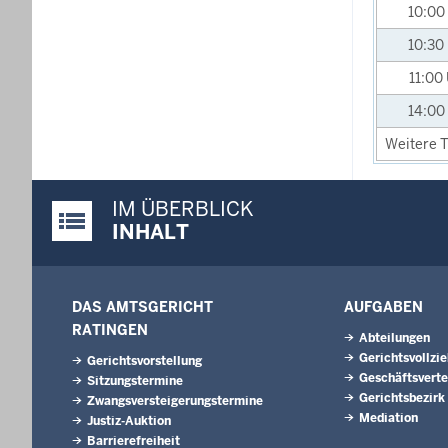
10:00
10:30
11:00
14:00
Weitere T
IM ÜBERBLICK
Justiz-Portal im Überblick:
INHALT
DAS AMTSGERICHT
AUFGABEN
RATINGEN
Abteilungen
Gerichtsvollzi
Gerichtsvorstellung
Geschäftsverte
Sitzungstermine
Gerichtsbezirk
Zwangsversteigerungs­termine
Mediation
Justiz-Auktion
Barrierefreiheit