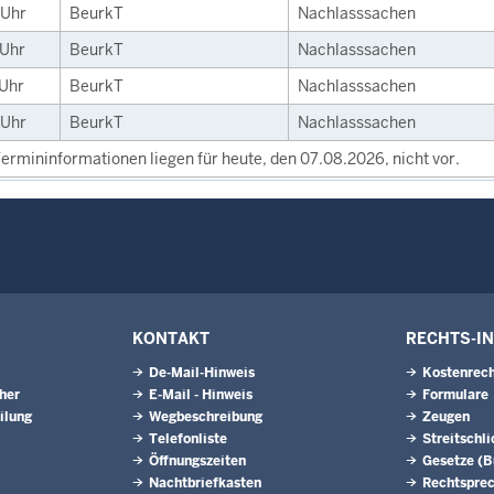
Uhr
BeurkT
Nachlasssachen
Uhr
BeurkT
Nachlasssachen
Uhr
BeurkT
Nachlasssachen
Uhr
BeurkT
Nachlasssachen
ermininformationen liegen für heute, den 07.08.2026, nicht vor.
KONTAKT
RECHTS-I
De-Mail-Hinweis
Kostenrech
eher
E-Mail - Hinweis
Formulare
ilung
Wegbeschreibung
Zeugen
Telefonliste
Streitschl
Öffnungszeiten
Gesetze (
Nachtbriefkasten
Rechtspre