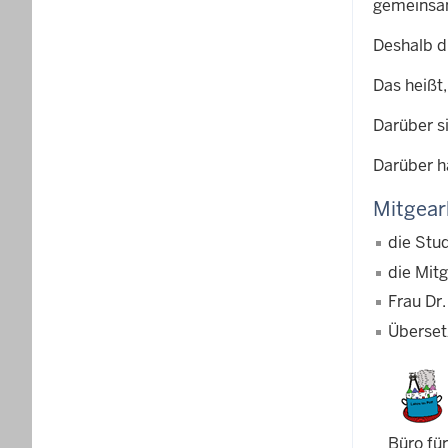
gemeinsam
Deshalb d
Das heißt
Darüber si
Darüber h
Mitgear
die Stu
die Mit
Frau Dr
Überset
Büro fü