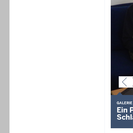
GALERIE
Ein 
Schl