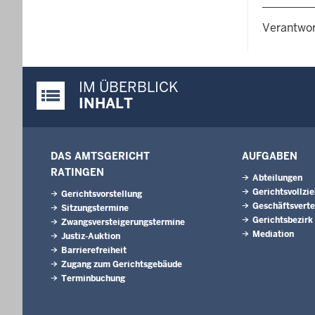
Verantwor
IM ÜBERBLICK
Justiz-Portal im Überblick:
INHALT
DAS AMTSGERICHT
AUFGABEN
RATINGEN
Abteilungen
Gerichtsvollzi
Gerichtsvorstellung
Geschäftsverte
Sitzungstermine
Gerichtsbezirk
Zwangsversteigerungs­termine
Mediation
Justiz-Auktion
Barrierefreiheit
Zugang zum Gerichtsgebäude
Terminbuchung