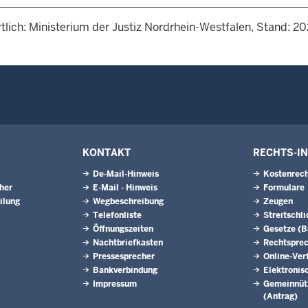
tlich: Ministerium der Justiz Nordrhein-Westfalen, Stand: 2
KONTAKT
RECHTS-I
De-Mail-Hinweis
Kostenrech
eher
E-Mail - Hinweis
Formulare
ilung
Wegbeschreibung
Zeugen
Telefonliste
Streitschl
Öffnungszeiten
Gesetze (
Nachtbriefkasten
Rechtspre
Pressesprecher
Online-Ver
Bankverbindung
Elektronis
Impressum
Gemeinnütz
(Antrag)