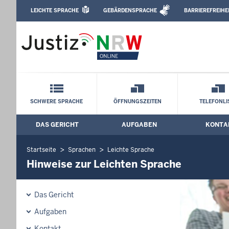
Direkt zum Inhalt
LEICHTE SPRACHE
GEBÄRDENSPRACHE
BARRIEREFREIHE
Leichte Sprache, Gebärdensprachenvideo u
Amtsgericht Ratingen: Hinweise zur Le
Schnellnavigation mit Volltext-Suche
SCHWERE SPRACHE
ÖFFNUNGSZEITEN
TELEFONLI
DAS GERICHT
AUFGABEN
KONTA
Hauptmenü: Hauptnavigation
Startseite
Sprachen
Leichte Sprache
Hinweise zur Leichten Sprache
Das Gericht
Aufgaben
Kontakt