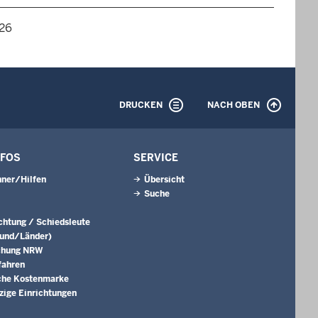
026
DRUCKEN
NACH OBEN
NFOS
SERVICE
ner/Hilfen
Übersicht
Suche
ichtung / Schiedsleute
Bund/Länder)
chung NRW
fahren
che Kostenmarke
ige Einrichtungen