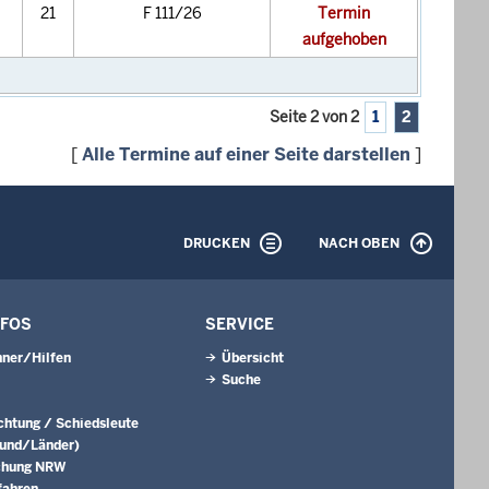
21
F 111/26
Termin
aufgehoben
Seite 2 von 2
1
2
[
Alle Termine auf einer Seite darstellen
]
DRUCKEN
NACH OBEN
NFOS
SERVICE
ner/Hilfen
Übersicht
Suche
ichtung / Schiedsleute
Bund/Länder)
chung NRW