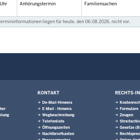
Uhr
Anhörungstermin
Familiensachen
ermininformationen liegen für heute, den 06.08.2026, nicht vor.
KONTAKT
RECHTS-I
De-Mail-Hinweis
Kostenrech
eher
E-Mail - Hinweis
Formulare
ilung
Wegbeschreibung
Zeugen
Telefonliste
Streitschl
Öffnungszeiten
Gesetze (
Nachtbriefkasten
Rechtspre