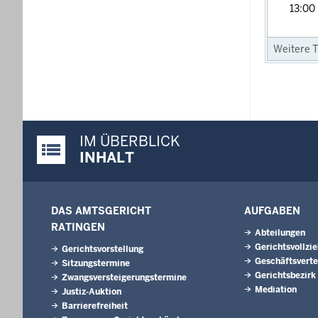
13:00
Weitere T
IM ÜBERBLICK
Justiz-Portal im Überblick:
INHALT
DAS AMTSGERICHT
AUFGABEN
RATINGEN
Abteilungen
Gerichtsvollzi
Gerichtsvorstellung
Geschäftsverte
Sitzungstermine
Gerichtsbezirk
Zwangsversteigerungs­termine
Mediation
Justiz-Auktion
Barrierefreiheit