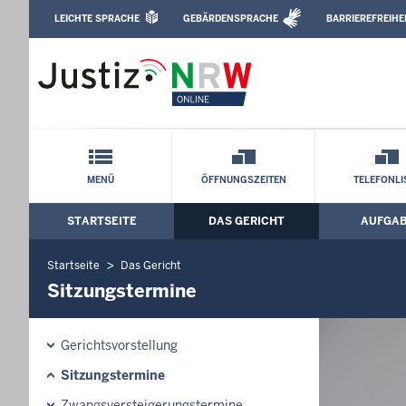
Direkt zum Inhalt
LEICHTE SPRACHE
GEBÄRDENSPRACHE
BARRIEREFREIHE
Leichte Sprache, Gebärdensprachenvideo u
Amtsgericht Ratingen: Sitzungstermine
Schnellnavigation mit Volltext-Suche
MENÜ
ÖFFNUNGSZEITEN
TELEFONLI
STARTSEITE
DAS GERICHT
AUFGA
Hauptmenü: Hauptnavigation
Startseite
Das Gericht
Sitzungstermine
Gerichtsvorstellung
Sitzungstermine
Zwangsversteigerungs­termine