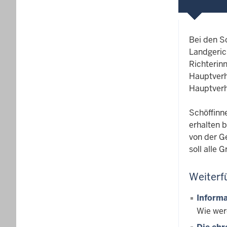
Bei den S
Landgeric
Richterin
Hauptver
Hauptverha
Schöffinne
erhalten 
von der G
soll alle
Weiterf
Informa
Wie wer