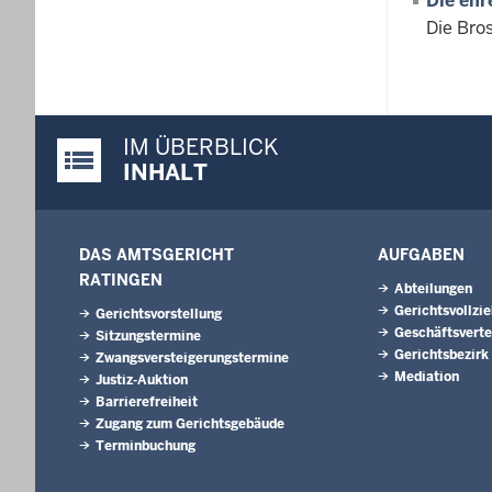
Die ehr
Die Bro
IM ÜBERBLICK
Justiz-Portal im Überblick:
INHALT
DAS AMTSGERICHT
AUFGABEN
RATINGEN
Abteilungen
Gerichtsvollzi
Gerichtsvorstellung
Geschäftsverte
Sitzungstermine
Gerichtsbezirk
Zwangsversteigerungs­termine
Mediation
Justiz-Auktion
Barrierefreiheit
Zugang zum Gerichtsgebäude
Terminbuchung