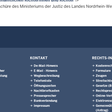
enamtlichen Richterinnen und Richter
schüre des Ministeriums der Justiz des Landes Nordrhein-W
KONTAKT
RECHTS-I
De-Mail-Hinweis
Kostenrech
eher
E-Mail - Hinweis
Formulare
ilung
Wegbeschreibung
Zeugen
Telefonliste
Streitschl
Öffnungszeiten
Gesetze (
Nachtbriefkasten
Rechtspre
Pressesprecher
Online-Ver
Bankverbindung
Elektronis
Impressum
Gemeinnütz
(Antrag)