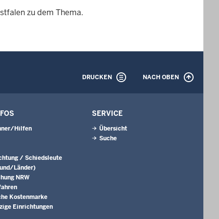
estfalen zu dem Thema.
DRUCKEN
NACH OBEN
NFOS
SERVICE
ner/Hilfen
Übersicht
Suche
ichtung / Schiedsleute
Bund/Länder)
chung NRW
fahren
che Kostenmarke
ige Einrichtungen